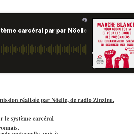
mission réalisée par Nöelle, de radio Zinzine.
r le système carcéral
ronnais.
’école maternelle, puis à