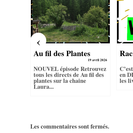
es
Au fil des Plantes
Rac
es
19 avril 2026
NOUVEL épisode Retrouvez
C’est
19 juillet 2024
tous les directs de Au fil des
en D
t pas
plantes sur la chaine
les l
urs pour
Laura...
.
Les commentaires sont fermés.