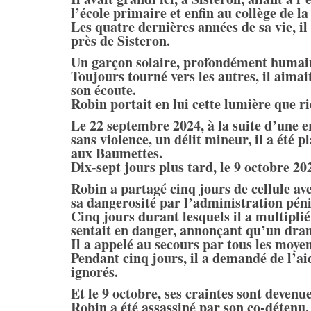
l’école primaire et enfin au collège de la 
Les quatre dernières années de sa vie, il
près de Sisteron.
Un garçon solaire, profondément humai
Toujours tourné vers les autres, il aimait
son écoute.
Robin portait en lui cette lumière que ri
Le 22 septembre 2024, à la suite d’une e
sans violence, un délit mineur, il a été p
aux Baumettes.
Dix-sept jours plus tard, le 9 octobre 202
Robin a partagé cinq jours de cellule a
sa dangerosité par l’administration péni
Cinq jours durant lesquels il a multiplié 
sentait en danger, annonçant qu’un dram
Il a appelé au secours par tous les moye
Pendant cinq jours, il a demandé de l’ai
ignorés.
Et le 9 octobre, ses craintes sont devenue
Robin a été assassiné par son co-détenu,