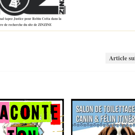
nal tapez Justice pour Robin Cotta dans la
re de recherche du site de ZINZINE
Article su