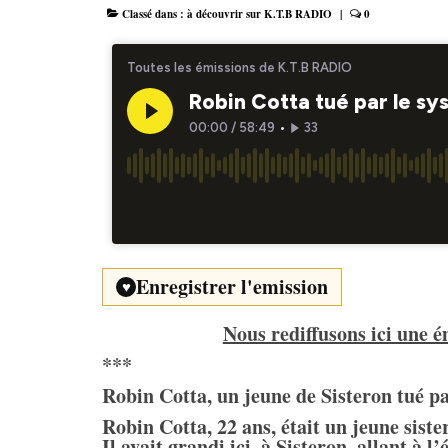
Classé dans :
à découvrir sur K.T.B RADIO
|
0
Enregistrer l'emission
♥
Nous rediffusons ici une é
***
Robin Cotta, un jeune de Sisteron tué pa
Robin Cotta, 22 ans, était un jeune siste
Il avait grandi ici, à Sisteron, allant à l