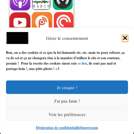
Gérer le consentement
Bon, on a des cookies et ce que la loi demande etc. etc. mais tu peux refuser, ça
va de soi et
ça ne changera rien
à la manière d'utiliser le site et son contenu,
promis ! Pour la recette des cookies sinon suis
ce lien
, ils sont pas mal et
partage hein !, une ptite photo ! <3
©- K.T.B RADIO, K.T.B LIBER ÉDITION LIBRE, K.T.B PRODUCTION LEURS
LOGOS, LEURS FORMES, ET LEURS IDÉES SONT PROTÉGÉS PAR COPYRIGHT,
TOUS DROITS RÉSERVÉS. :
POLITIQUE DE CONFIDENTIALITÉ
K.T.B RADIO 2026
Je craque !
+
0
J'ai pas faim !
Voir les préférences
K.T.B
Déclaration de confidentialité
Impressum
En direct de nos studios
RADIO