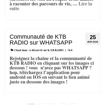
à raconter des parcours de vie, …
Lire la
suite­­
Communauté de KTB
25
RADIO sur WHATSAPP
AVR 2026
Classé dans :
à découvrir sur K.T.B RADIO
|
0
Rejoignez la chaine et la communauté de
KTB RADIO en cliquant sur les images ci
dessous ! vous n’avez pas WHATSAPP ?
hop, téléchargez l’application pour
android ou IOS en suivant le lien animé
juste en dessous des images !
Pagination