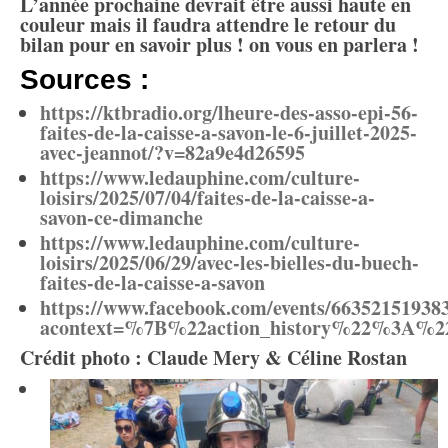
L’année prochaine devrait être aussi haute en
couleur mais il faudra attendre le retour du
bilan pour en savoir plus ! on vous en parlera !
Sources :
https://ktbradio.org/lheure-des-asso-epi-56-
faites-de-la-caisse-a-savon-le-6-juillet-2025-
avec-jeannot/?v=82a9e4d26595
https://www.ledauphine.com/culture-
loisirs/2025/07/04/faites-de-la-caisse-a-
savon-ce-dimanche
https://www.ledauphine.com/culture-
loisirs/2025/06/29/avec-les-bielles-du-buech-
faites-de-la-caisse-a-savon
https://www.facebook.com/events/66352151938
acontext=%7B%22action_history%22%3A%
Crédit photo : Claude Mery & Céline Rostan