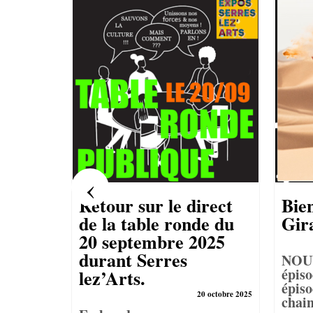
S
12 juillet 2026
:Escape
 plus de
Retour sur le direct
Bie
de la table ronde du
Gir
20 septembre 2025
durant Serres
NOU
épiso
lez’Arts.
épiso
20 octobre 2025
chain