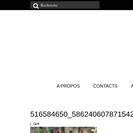
Rechercher
:
A PROPOS
CONTACTS
516584650_58624060787154
|
0