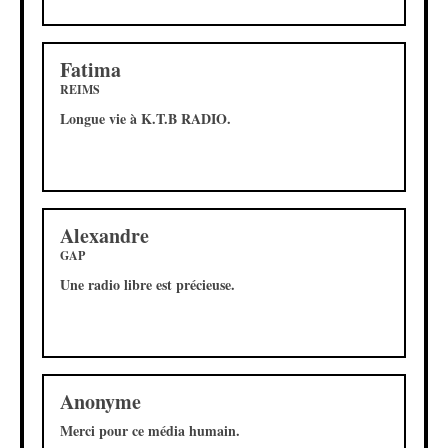
Fatima
REIMS
Longue vie à K.T.B RADIO.
Alexandre
GAP
Une radio libre est précieuse.
Anonyme
Merci pour ce média humain.