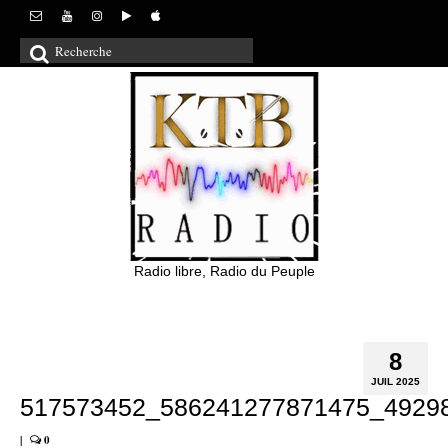
Rechercher
:
Radio libre, Radio du Peuple
8
JUIL 2025
517573452_586241277871475_4929
|
0