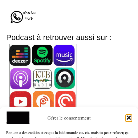
Podcast à retrouver aussi sur :
Gérer le consentement
Bon, on a des cookies et ce que la loi demande etc. etc. mais tu peux refuser, ça